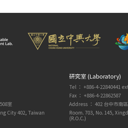
研究室 (Laboratory)
Tel ： +886-4-22840441 ext.
Fax ： +886-4-22862587
508室
Address ： 402 台中
ung City 402, Taiwan
Room. 703, No. 145, Xingd
(R.O.C.)