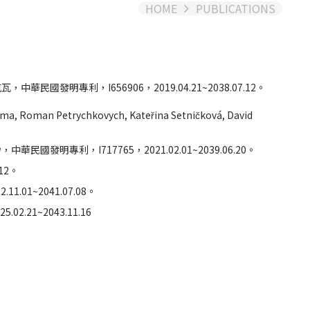
HOME
PUBLICATIONS
明專利，I656906，2019.04.21~2038.07.12。
Šíma, Roman Petrychkovych, Kateřina Setničková, David
利，I717765，2021.02.01~2039.06.20。
12。
1~2041.07.08。
21~2043.11.16