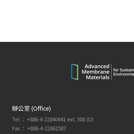
辦公室 (Office)
Tel ： +886-4-22840441 ext. 508 (O)
Fax ： +886-4-22862587