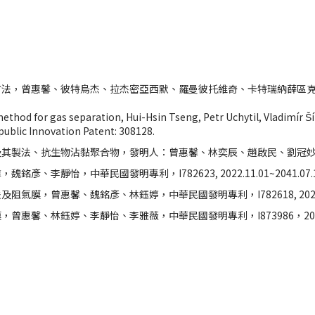
，曾惠馨、彼特烏杰、拉杰密亞西默、羅曼彼托維奇、卡特瑞納薛區克瓦，中華民國發
ethod for gas separation, Hui-Hsin Tseng, Petr Uchytil, Vladimír 
ublic Innovation Patent: 308128.
製法、抗生物沾黏聚合物，發明人：曾惠馨、林奕辰、趙啟民、劉冠妙，中華民國發明專
銘彥、李靜怡，中華民國發明專利，I782623, 2022.11.01~2041.07.
氣膜，曾惠馨、魏銘彥、林鈺婷，中華民國發明專利，I782618, 2022.11.0
惠馨、林鈺婷、李靜怡、李雅薇，中華民國發明專利，I873986，2025.02.