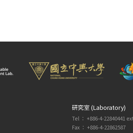
研究室 (Laboratory)
Tel ： +886-4-22840441 ext.
Fax ： +886-4-22862587