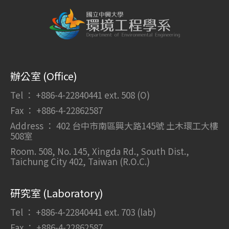
辦公室 (Office)
Tel ： +886-4-22840441 ext. 508 (O)
Fax ： +886-4-22862587
Address ： 402 台中市南區興大路145號 土木環工大樓
508室
Room. 508, No. 145, Xingda Rd., South Dist.,
Taichung City 402, Taiwan (R.O.C.)
研究室 (Laboratory)
Tel ： +886-4-22840441 ext. 703 (lab)
Fax ： +886-4-22862587